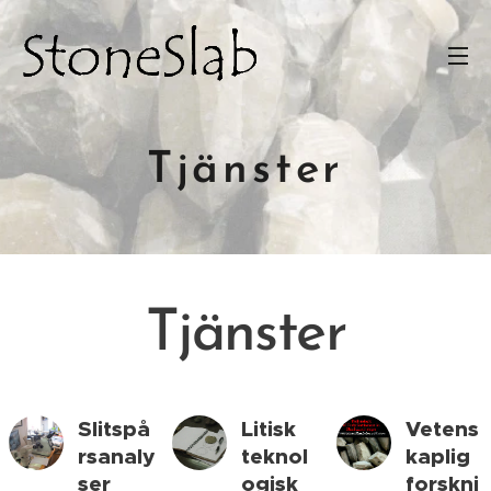
Tjänster
Tjänster
Slitspå
Litisk
Vetens
rsanaly
teknol
kaplig
ser
ogisk
forskni