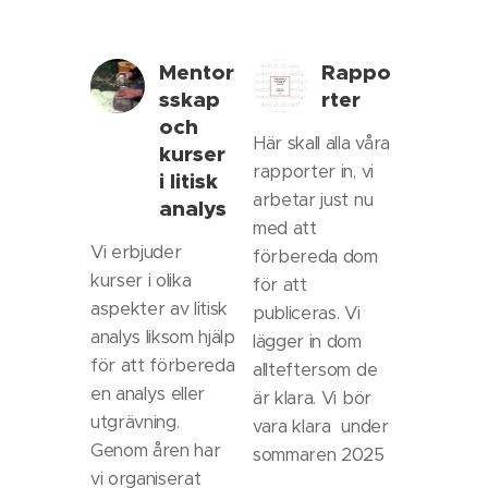
Mentor
Rappo
sskap
rter
och
Här skall alla våra
kurser
rapporter in, vi
i litisk
arbetar just nu
analys
med att
Vi erbjuder
förbereda dom
kurser i olika
för att
aspekter av litisk
publiceras. Vi
analys liksom hjälp
lägger in dom
för att förbereda
allteftersom de
en analys eller
är klara. Vi bör
utgrävning.
vara klara under
Genom åren har
sommaren 2025
vi organiserat