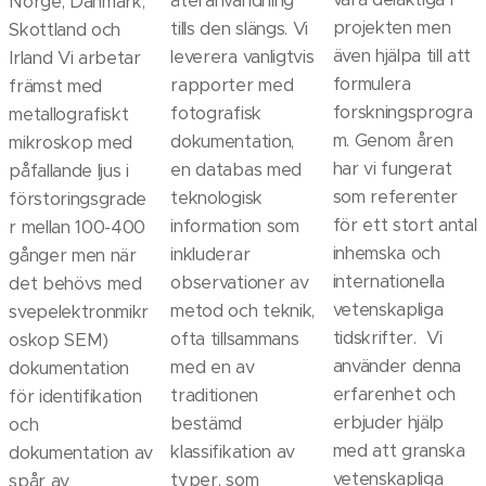
återanvändning
Norge, Danmark,
projekten men
tills den slängs. Vi
Skottland och
även hjälpa till att
leverera vanligtvis
Irland Vi arbetar
formulera
rapporter med
främst med
forskningsprogra
fotografisk
metallografiskt
m. Genom åren
dokumentation,
mikroskop med
har vi fungerat
en databas med
påfallande ljus i
som referenter
teknologisk
förstoringsgrade
för ett stort antal
information som
r mellan 100-400
inhemska och
inkluderar
gånger men när
internationella
observationer av
det behövs med
vetenskapliga
metod och teknik,
svepelektronmikr
tidskrifter. Vi
ofta tillsammans
oskop SEM)
använder denna
med en av
dokumentation
erfarenhet och
traditionen
för identifikation
erbjuder hjälp
bestämd
och
med att granska
klassifikation av
dokumentation av
vetenskapliga
typer, som
spår av