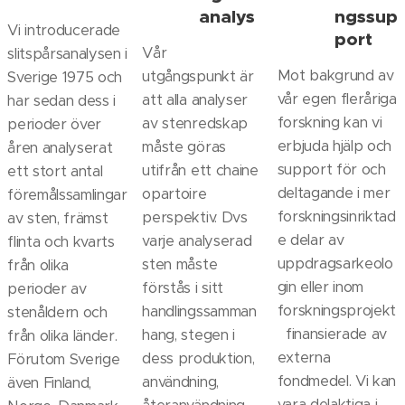
analys
ngssup
Vi introducerade
port
Vår
slitspårsanalysen i
Mot bakgrund av
utgångspunkt är
Sverige 1975 och
vår egen fleråriga
att alla analyser
har sedan dess i
forskning kan vi
av stenredskap
perioder över
erbjuda hjälp och
måste göras
åren analyserat
support för och
utifrån ett chaine
ett stort antal
deltagande i mer
opartoire
föremålssamlingar
forskningsinriktad
perspektiv. Dvs
av sten, främst
e delar av
varje analyserad
flinta och kvarts
uppdragsarkeolo
sten måste
från olika
gin eller inom
förstås i sitt
perioder av
forskningsprojekt
handlingssamman
stenåldern och
finansierade av
hang, stegen i
från olika länder.
externa
dess produktion,
Förutom Sverige
fondmedel. Vi kan
användning,
även Finland,
vara delaktiga i