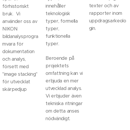
texter och av
innehåller
förhistoriskt
rapporter inom
teknologisk
bruk. Vi
uppdragsarkeolo
typer, formella
använder oss av
gin.
typer,
NIKON
funktionella
bildanalysprogra
typer.
mvara för
dokumentation
Beroende på
och analys,
projektets
försett med
omfattning kan vi
"image stacking"
erbjuda en mer
för utvecklat
utvecklad analys.
skärpedjup
Vi erbjuder även
tekniska ritningar
om detta anses
nödvändigt.