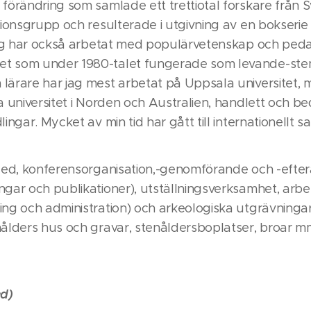
 förändring som samlade ett trettiotal forskare från 
ssionsgrupp och resulterade i utgivning av en bokse
 Jag har också arbetat med populärvetenskap och peda
t som under 1980-talet fungerade som levande-sten
lärare har jag mest arbetat på Uppsala universitet, 
a universitet i Norden och Australien, handlett och be
lingar. Mycket av min tid har gått till internationellt 
 led, konferensorganisation,-genomförande och -efte
ngar och publikationer), utställningsverksamhet, arb
ing och administration) och arkeologiska utgrävningar
nålders hus och gravar, stenåldersboplatser, broar mm
ed)