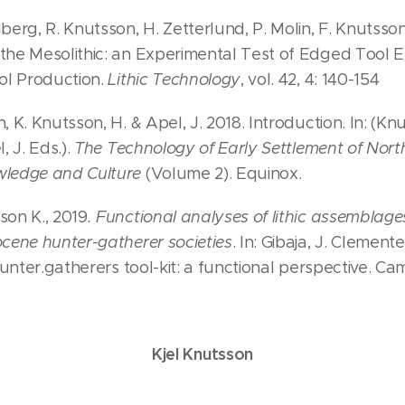
g, R. Knutsson, H. Zetterlund, P. Molin, F. Knutsson, 
the Mesolithic: an Experimental Test of Edged Tool E
ool Production.
Lithic Technology
, vol. 42, 4: 140-154
, K. Knutsson, H. & Apel, J. 2018. Introduction. In: (Kn
, J. Eds.).
The Technology of Early Settlement of Nort
wledge and Culture
(Volume 2). Equinox.
son K., 2019
. Functional analyses of lithic assemblag
ocene hunter-gatherer societies
. In: Gibaja, J. Clement
 Hunter.gatherers tool-kit: a functional perspective. C
Kjel Knutsson