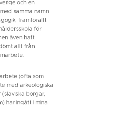
Sverige och en
rie med samma namn
gogik, framförallt
åldersskola för
men även haft
dömt allt från
samarbete.
rarbete (ofta som
ete med arkeologiska
 (slaviska borgar,
) har ingått i mina