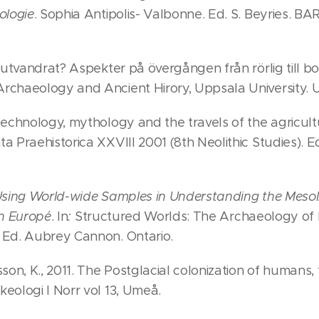
ologie
. Sophia Antipolis- Valbonne. Ed. S. Beyries. BAR,
lutvandrat? Aspekter på övergången från rörlig till bof
rchaeology and Ancient Hirory, Uppsala University. 
Technology, mythology and the travels of the agricult
 Praehistorica XXVIII 2001 (8th Neolithic Studies). E
sing World-wide Samples in Understanding the Mesoli
rn Europé
. In
:
Structured Worlds: The Archaeology of
 Ed. Aubrey Cannon. Ontario.
son, K., 2011. The Postglacial colonization of humans,
eologi I Norr vol 13, Umeå.