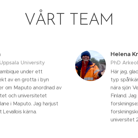
VÅRT TEAM
n
Helena K
 Uppsala University
PhD Arkeo
cambique under ett
Här jag, gla
ekt av en grotta i byn
typ spå¨nkä
er om Maputo anordnad av
nära sjön Vet
tet och universitetet
Finland. Jag
ne i Maputo. Jag harjust
forskningse
t Levallois kärna.
forskningsk
universitet 