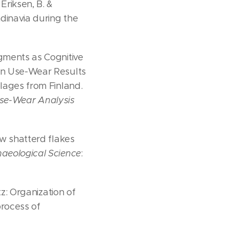
Eriksen, B. &
dinavia during the
agments as Cognitive
ion Use-Wear Results
blages from Finland.
Use-Wear Analysis
ow shatterd flakes
haeological Science
:
tz: Organization of
process of