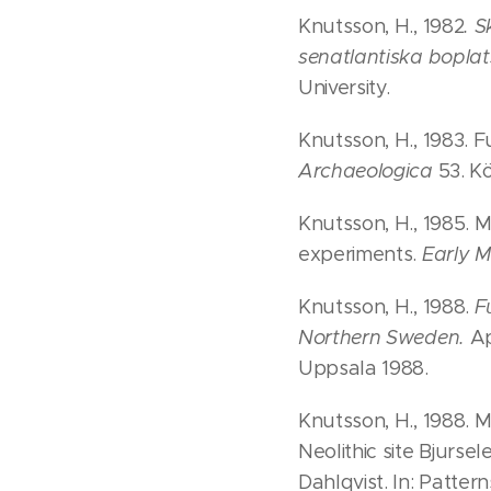
Knutsson, H., 1982
. 
senatlantiska boplat
University.
Knutsson, H., 1983. F
Archaeologica
53. K
Knutsson, H., 1985. M
experiments.
Early 
Knutsson, H., 1988.
F
Northern Sweden.
Ap
Uppsala 1988.
Knutsson, H., 1988. 
Neolithic site Bjurs
Dahlqvist. In: Patter