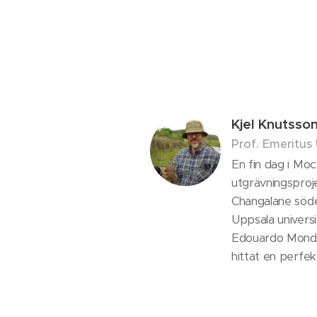
Kjel Knutsso
Prof. Emeritus
En fin dag i Mo
utgrävningsproj
Changalane söd
Uppsala universi
Edouardo Mondla
hittat en perfek