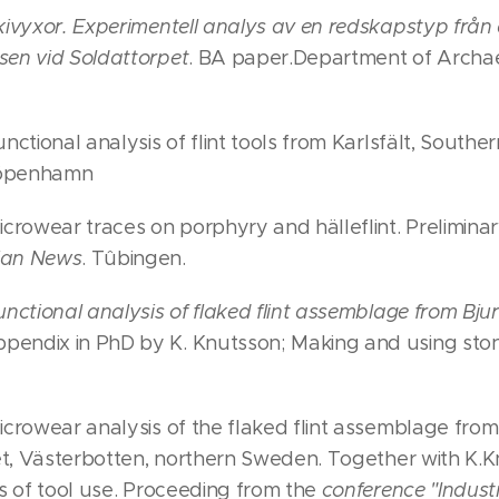
Skivyxor. Experimentell analys av en redskapstyp från
sen vid Soldattorpet
. BA paper.Department of Archa
unctional analysis of flint tools from Karlsfält, Southe
öpenhamn
icrowear traces on porphyry and hälleflint. Preliminar
Man News
. Tûbingen.
unctional analysis of flaked flint assemblage from Bjur
pendix in PhD by K. Knutsson; Making and using ston
Microwear analysis of the flaked flint assemblage fro
elet, Västerbotten, northern Sweden. Together with K.
ns of tool use. Proceeding from the
conference "Industr