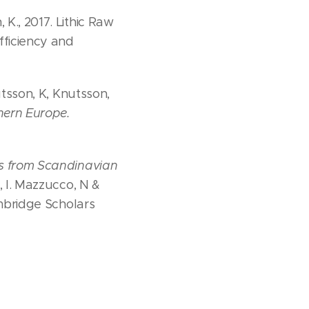
K., 2017. Lithic Raw
fficiency and
utsson, K, Knutsson,
hern Europe.
es from Scandinavian
e, I. Mazzucco, N &
ambridge Scholars