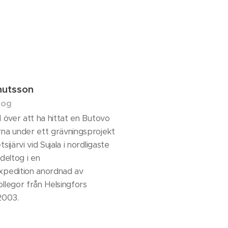
nutsson
log
d över att ha hittat en Butovo
rna under ett grävningsprojekt
sijärvi vid Sujala i nordligaste
 deltog i en
xpedition anordnad av
ollegor från Helsingfors
2003.