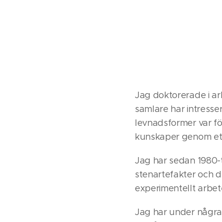
Jag doktorerade i ark
samlare har intresse
levnadsformer var fö
kunskaper genom ett 
Jag har sedan 1980-t
stenartefakter och d
experimentellt arbet
Jag har under några å