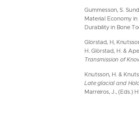
Gummesson, S. Sundber
Material Economy in 
Durability in Bone T
Glörstad, H, Knutsson
H. Glörstad, H. & Apel
Transmission of Kno
Knutsson, H. & Knuts
Late glacial and Hol
Marreiros, J., (Eds.)