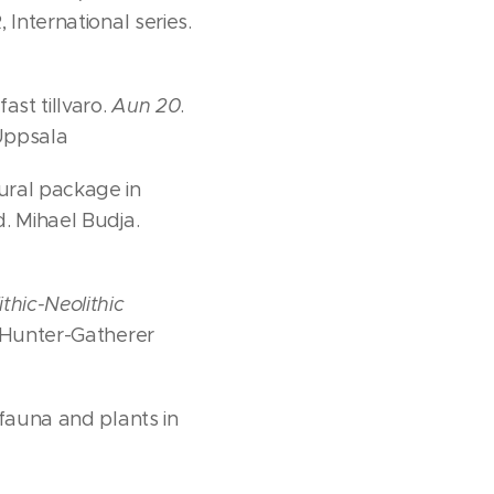
 International series.
ast tillvaro.
Aun 20
.
Uppsala
ural package in
d. Mihael Budja.
thic-Neolithic
 Hunter-Gatherer
 fauna and plants in