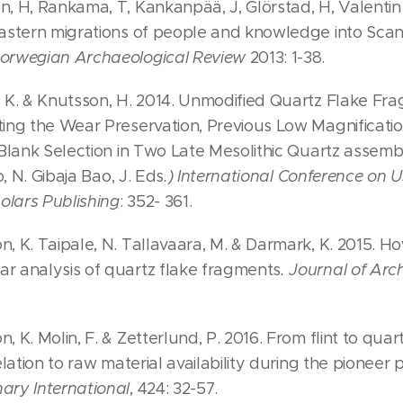
, H, Rankama, T, Kankanpää, J, Glörstad, H, Valentin 
Eastern migrations of people and knowledge into Scan
orwegian Archaeological Review
2013: 1-38.
, K. & Knutsson, H. 2014. Unmodified Quartz Flake Fr
ting the Wear Preservation, Previous Low Magnificat
l Blank Selection in Two Late Mesolithic Quartz assem
o, N. Gibaja Bao, J. Eds
.) International Conference on 
olars Publishing
: 352- 361.
, K. Taipale, N. Tallavaara, M. & Darmark, K. 2015. H
r analysis of quartz flake fragments
. Journal of Arc
, K. Molin, F. & Zetterlund, P. 2016. From flint to quar
elation to raw material availability during the pioneer 
ary International
, 424: 32-57.