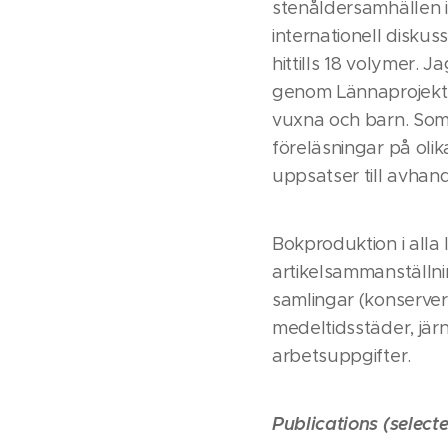
stenåldersamhällen i
internationell disku
hittills 18 volymer.
genom Lännaprojekte
vuxna och barn. Som 
föreläsningar på olik
uppsatser till avhand
Bokproduktion i alla
artikelsammanställni
samlingar (konserver
medeltidsstäder, jär
arbetsuppgifter.
Publications (select