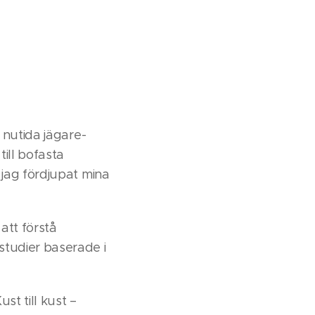
 nutida jägare-
ill bofasta
 jag fördjupat mina
att förstå
studier baserade i
st till kust –