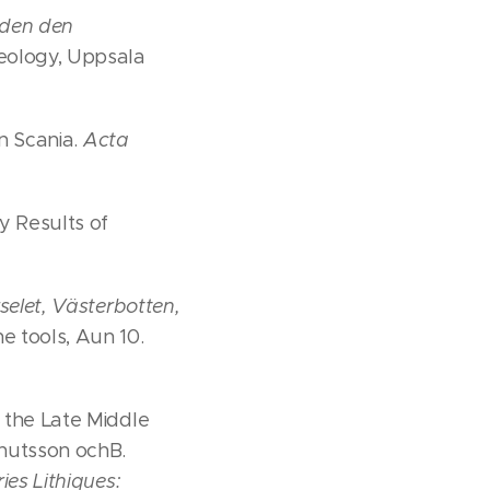
 den den
eology, Uppsala
rn Scania.
Acta
y Results of
selet, Västerbotten,
e tools, Aun 10.
m the Late Middle
Knutsson ochB.
ies Lithiques: